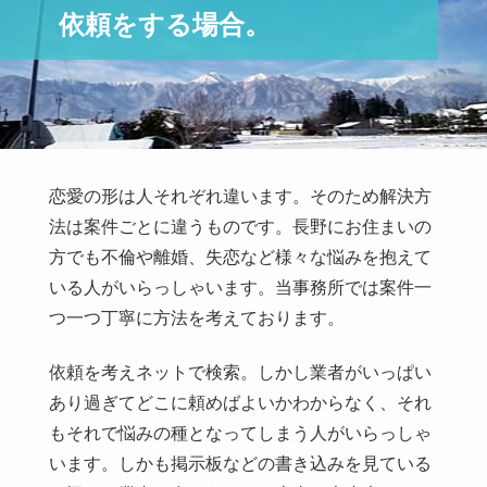
カレとその彼女の別れさせ。佐久市女性
依頼をする場合。
彼女ともう一度やり直したい。上田市男性
交際したい彼と奥様の別れさせ。飯田市女性
復縁・別れさせ、遠距離の場合。長野市女性
無料相談窓口
恋愛の形は人それぞれ違います。そのため解決方
法は案件ごとに違うものです。長野にお住まいの
方でも不倫や離婚、失恋など様々な悩みを抱えて
いる人がいらっしゃいます。当事務所では案件一
つ一つ丁寧に方法を考えております。
依頼を考えネットで検索。しかし業者がいっぱい
あり過ぎてどこに頼めばよいかわからなく、それ
もそれで悩みの種となってしまう人がいらっしゃ
います。しかも掲示板などの書き込みを見ている