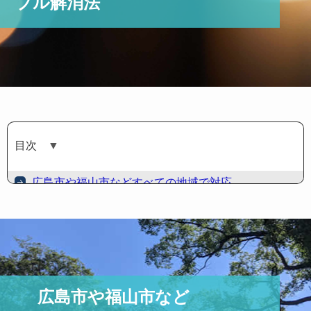
ブル解消法
目次
▼
広島市や福山市などすべての地域で対応
体験談、広島の口コミ
職場の上司と奥さんを別れさせたい。福山市 女性(22)
不倫関係を知られている場合。尾道市 女性(31)
広島市や福山市など
娘と交際相手を別れさせたい。広島市安芸区 男性(62)