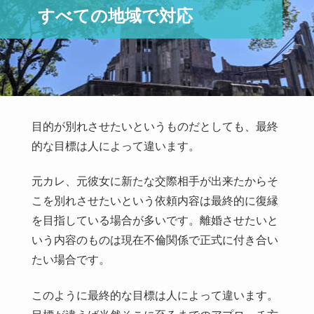
不倫関係の彼の子供を妊娠。福山市 女性(25)
すべての地域で対応
妻と離婚したい。呉市 男性(35)
同性愛、彼女と復縁したい。竹原市 女性(27)
無料相談窓口
目的が別れさせたいというものだとしても、最終
的な目標は人によって違います。
元カレ、元彼女に新たな交際相手が出来たからそ
こを別れさせたいという依頼内容は最終的に復縁
を目指している場合が多いです。離婚させたいと
いう内容のものは現在不倫関係で正式に付き合い
たい場合です。
このように最終的な目標は人によって違います。