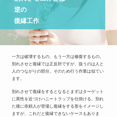
別れた経緯や時期
逆の
交際相手の身元は分かっているのか
復縁工作
復縁したい相手との実質的な距離
対処次第でよりを戻せる可能性はある
復縁したいけどすでに交際相手がいる
一年前に分かれた彼女との復縁、別れさせ。埼玉男性
一方は破壊するもの、もう一方は修復するもの。
別れさせと復縁では正反対ですが、扱うのは人と
夫婦をやり直したい「夫婦再生」の方法
人のつながりの部分。そのため行う作業は似てい
別れさせ工作は夫婦再生の第一歩。川崎市女性
ます。
別れさせて復縁をするとなるとまずはターゲット
復縁と別れさせを同時並行で行う
に異性を近づけハニートラップを仕掛ける。別れ
同棲カップルを別れさせて復縁したい。名古屋市女性
た後に依頼人が登場し復縁をする形をイメージし
ますが、これだと復縁できないケースもありま
無料相談窓口